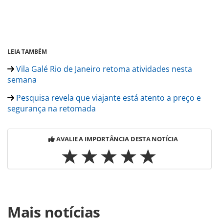
LEIA TAMBÉM
Vila Galé Rio de Janeiro retoma atividades nesta
semana
Pesquisa revela que viajante está atento a preço e
segurança na retomada
AVALIE A IMPORTÂNCIA DESTA NOTÍCIA
Para compartilhar esse conteúdo, por favor utilize o link
Mais notícias
https://www.panrotas.com.br/hotelaria/eventos/2020/06/a