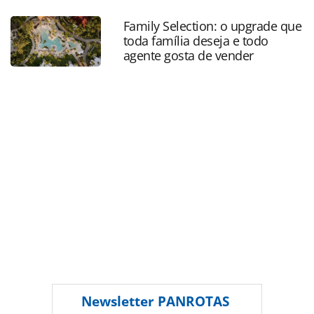
sp-fara-webinar-com-cvc-royal-palm-e-gl-
events_174658.html ou as ferramentas oferecidas na
Family Selection: o upgrade que
página. Todo o conteúdo produzido pela PANROTAS
toda família deseja e todo
Editora é protegido pela legislação brasileira sobre direito
agente gosta de vender
autoral. Não reproduza o conteúdo sem autorização da
PANROTAS Editora (copyright@panrotas.com.br).
Newsletter
PANROTAS