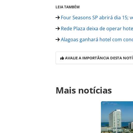
LEIA TAMBÉM
Four Seasons SP abrirá dia 15; 
Rede Plaza deixa de operar hote
Alagoas ganhará hotel com conce
AVALIE A IMPORTÂNCIA DESTA NOTÍ
Para compartilhar esse conteúdo, por 
Mais notícias
https://www.panrotas.com.br/hotela
portfolio-e-abre-novo-hotel-no-urug
página. Todo o conteúdo produzido 
brasileira sobre direito autoral. N
PANROTAS Editora (copyright@panro