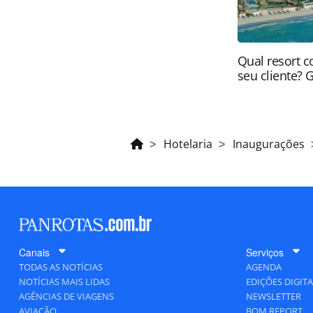
Qual resort c
seu cliente? 
Hotelaria
Inaugurações
Canais
Serviços
TODAS AS NOTÍCIAS
AGENDA
NOTÍCIAS MAIS LIDAS
EDIÇÕES DIGITA
AGÊNCIAS DE VIAGENS
NEWSLETTER
AVIAÇÃO
BOM REPORT