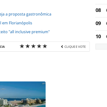
veja a proposta gastronômica
l em Florianópolis
ito "all inclusive premium"
CIA
CLIQUE E VOTE
favor utilize o link
ria/inauguracoes/2018/10/vik-retreats-expande-
uai_159425.html ou as ferramentas oferecidas na
pela PANROTAS Editora é protegido pela legislação
ão reproduza o conteúdo sem autorização da
tas.com.br).