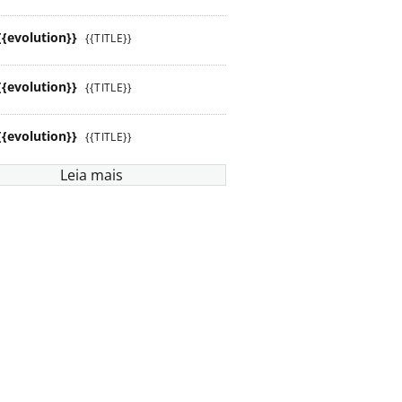
{{evolution}}
{{TITLE}}
{{evolution}}
{{TITLE}}
{{evolution}}
{{TITLE}}
Leia mais