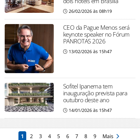
dois hotéis em Brasília
26/02/2026 às 08h19
CEO da Pague Menos será
keynote speaker no Fórum
PANROTAS 2026
13/02/2026 às 15h47
Sofitel Ipanema tem
inauguração prevista para
outubro deste ano
14/01/2026 às 15h47
1
2
3
4
5
6
7
8
9
Mais