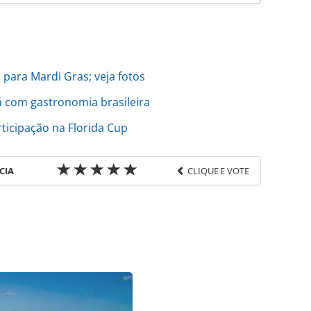
 para Mardi Gras; veja fotos
á com gastronomia brasileira
ticipação na Florida Cup
CIA
CLIQUE E VOTE
favor utilize o link
aria/inauguracoes/2020/02/novo-hotel-economico-
_170916.html ou as ferramentas oferecidas na
pela PANROTAS Editora é protegido pela legislação
ão reproduza o conteúdo sem autorização da
tas.com.br).