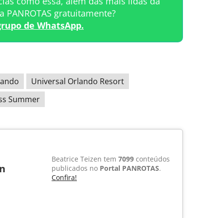
cias como essa, além das mais lidas da
ta PANROTAS gratuitamente?
grupo de WhatsApp.
lando
Universal Orlando Resort
ess Summer
Beatrice Teizen tem
7099
conteúdos
en
publicados no
Portal PANROTAS
.
Confira!