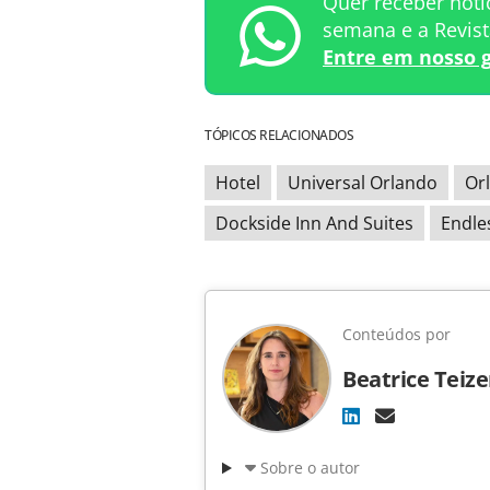
Quer receber notí
semana e a Revis
Entre em nosso 
TÓPICOS RELACIONADOS
Hotel
Universal Orlando
Or
Dockside Inn And Suites
Endl
Conteúdos por
Beatrice Teiz
Sobre o autor