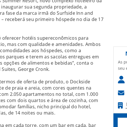
s Summer Resort, novo complexo hoteleiro da
a inaugurar sua segunda propriedade, a
ira fase da marca irmã do Surfside Inn and
 – receberá seu primeiro hóspede no dia de 17
é oferecer hotéis supereconômicos para
ício, mas com qualidade e amenidades. Ambos
 comodidades aos hóspedes, como a
nos parques e terem as sacolas entregues em
As p
as opções de alimentos e bebidas”, conta o
seu 
d Suites, George Cronk.
 termos de oferta de produto, o Dockside
e de praia e areia, com cores quentes na
com 2.050 apartamentos no total, com 1.000
tes com dois quartos e área de cozinha, com
modar famílias, nicho principal do hotel,
as, de 14 noites ou mais.
uma em cada torre, com um bar em cada, bar