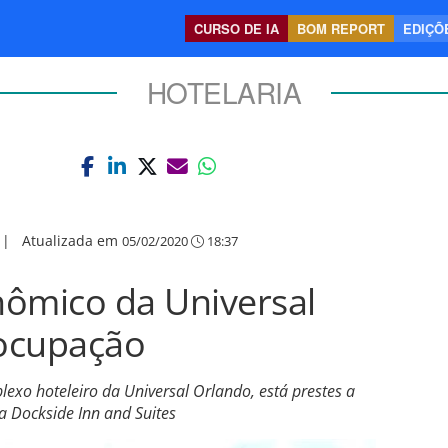
CURSO DE IA
BOM REPORT
EDIÇÕE
HOTELARIA
|
Atualizada em
05/02/2020
18:37
nômico da Universal
ocupação
xo hoteleiro da Universal Orlando, está prestes a
a Dockside Inn and Suites