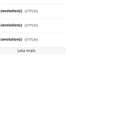
{{evolution}}
{{TITLE}}
{{evolution}}
{{TITLE}}
{{evolution}}
{{TITLE}}
Leia mais