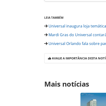
LEIA TAMBÉM
Universal inaugura loja temática
Mardi Gras do Universal contar
Universal Orlando fala sobre par
AVALIE A IMPORTÂNCIA DESTA NOTÍ
Para compartilhar esse conteúdo, por 
Mais notícias
https://www.panrotas.com.br/hotel
da-universal-espera-90-de-ocupacao
página. Todo o conteúdo produzido 
brasileira sobre direito autoral. N
PANROTAS Editora (copyright@panro