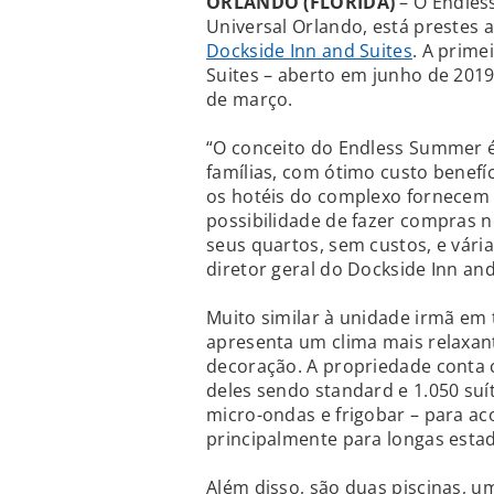
ORLANDO (FLÓRIDA)
– O Endles
Universal Orlando, está prestes 
Dockside Inn and Suites
. A prime
Suites – aberto em junho de 2019
de março.
“O conceito do Endless Summer 
famílias, com ótimo custo benef
os hotéis do complexo fornecem
possibilidade de fazer compras 
seus quartos, sem custos, e vári
diretor geral do Dockside Inn an
Muito similar à unidade irmã em
apresenta um clima mais relaxant
decoração. A propriedade conta 
deles sendo standard e 1.050 suí
micro-ondas e frigobar – para aco
principalmente para longas estad
Além disso, são duas piscinas, 