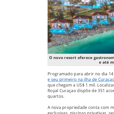
O novo resort oferece gastronomi
e até m
Programado para abrir no dia 14 
e seu primeiro na ilha de Curaça
que chegam a US$ 1 mil. Localiza
Royal Curaçao dispõe de 351 aco
quartos.
A nova propriedade conta com ma
exclusivas, piscinas privativas,