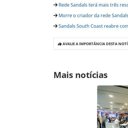
Rede Sandals terá mais três res
Morre o criador da rede Sandals
Sandals South Coast reabre com
AVALIE A IMPORTÂNCIA DESTA NOTÍ
Para compartilhar esse conteúdo, por 
Mais notícias
https://www.panrotas.com.br/hotela
para-seu-primeiro-resort-em-curaca
página. Todo o conteúdo produzido 
brasileira sobre direito autoral. N
PANROTAS Editora (copyright@panro