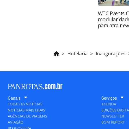
WTC Events C
modularidade
para atrair e
Hotelaria
Inaugurações
Canais
Serviços
TODAS AS NOTÍCIAS
AGENDA
NOTÍCIAS MAIS LIDAS
EDIÇÕES DIGITA
AGÊNCIAS DE VIAGENS
NEWSLETTER
AVIAÇÃO
BOM REPORT
BLOGOSFERA