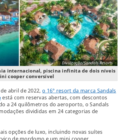
Divulgação/Sandals Resorts
a internacional, piscina infinita de dois níveis
ini cooper conversível
de abril de 2022,
o 16° resort da marca Sandals
o
está com reservas abertas, com descontos
do a 24 quilômetros do aeroporto, o Sandals
modações divididas em 24 categorias de
is opções de luxo, incluindo novas suítes
 serviço de mordomo e um mini cooper