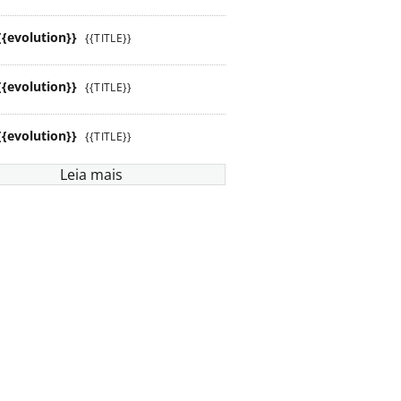
{{evolution}}
{{TITLE}}
{{evolution}}
{{TITLE}}
{{evolution}}
{{TITLE}}
Leia mais