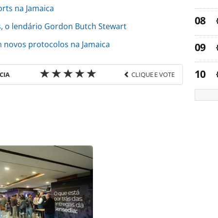
orts na Jamaica
, o lendário Gordon Butch Stewart
 novos protocolos na Jamaica
CIA
CLIQUE E VOTE
favor utilize o link
ria/inauguracoes/2021/08/sandals-abre-reservas-
o_183479.html ou as ferramentas oferecidas na
pela PANROTAS Editora é protegido pela legislação
ão reproduza o conteúdo sem autorização da
tas.com.br).