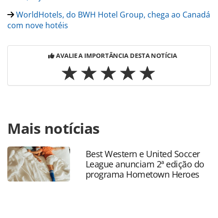
WorldHotels, do BWH Hotel Group, chega ao Canadá
com nove hotéis
AVALIE A IMPORTÂNCIA DESTA NOTÍCIA
Para compartilhar esse conteúdo, por favor utilize o link
Mais notícias
https://www.panrotas.com.br/hotelaria/inauguracoes/202
inaugura-surestay-em-indiana-e-bestwestern-plus-em-
ontario_193181.html ou as ferramentas oferecidas na
Best Western e United Soccer
página. Todo o conteúdo produzido pela PANROTAS
League anunciam 2ª edição do
Editora é protegido pela legislação brasileira sobre direito
programa Hometown Heroes
autoral. Não reproduza o conteúdo sem autorização da
PANROTAS Editora (copyright@panrotas.com.br).