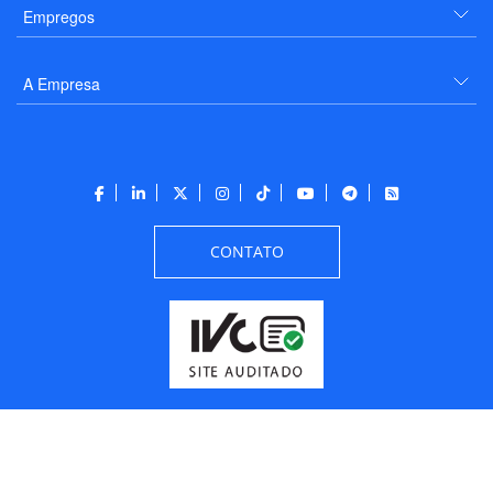
Empregos
A Empresa
CONTATO
Todos os direitos reservados a PANROTAS Editora - Ver.
Friday, August 7, 2026
6:09:15 PM -03:00:00 - Builder 2026.6.2.1
/ Layout
205df0c0b694a693290208d10d1a485b