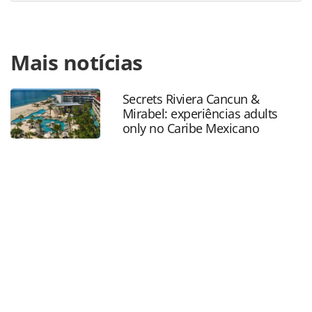
Para compartilhar esse conteúdo, por favor utilize o link
Mais notícias
https://www.panrotas.com.br/hotelaria/inauguracoes/2026
inaugura-grand-mercure-sao-paulo-pinheiros-de-170-
apartamentos_230053.html ou as ferramentas oferecidas
Secrets Riviera Cancun &
na página. Todo o conteúdo produzido pela PANROTAS
Mirabel: experiências adults
Editora é protegido pela legislação brasileira sobre direito
only no Caribe Mexicano
autoral. Não reproduza o conteúdo sem autorização da
PANROTAS Editora (copyright@panrotas.com.br).