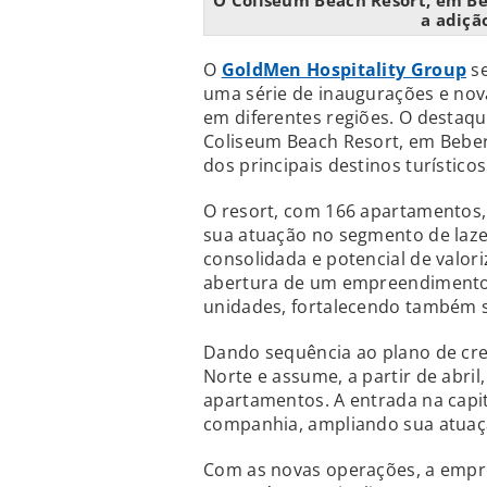
O Coliseum Beach Resort, em Be
a adiçã
O
GoldMen Hospitality Group
se
uma série de inaugurações e no
em diferentes regiões. O destaqu
Coliseum Beach Resort, em Bebe
dos principais destinos turístico
O resort, com 166 apartamentos,
sua atuação no segmento de laz
consolidada e potencial de valor
abertura de um empreendimento 
unidades, fortalecendo também 
Dando sequência ao plano de cr
Norte e assume, a partir de abri
apartamentos. A entrada na capi
companhia, ampliando sua atuaçã
Com as novas operações, a empr