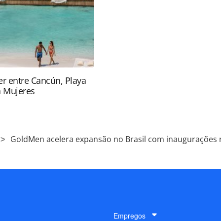
ra (copyright@panrotas.com.br).
r entre Cancún, Playa
a Mujeres
GoldMen acelera expansão no Brasil com inaugurações n
Empregos