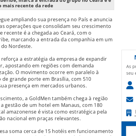
beribe, marca a entrada do grupo no Ceará e é
o mais recente da rede
gue ampliando sua presença no País e anuncia
vas operações que consolidam seu crescimento
e recente é a chegada ao Ceará, com o
ribe, marcando a entrada da companhia em um
s do Nordeste.
 reforça a estratégia da empresa de expandir
er, apostando em regiões com demanda
As p
ização. O movimento ocorre em paralelo à
seu 
de grande porte em Brasília, com 510
sua presença em mercados urbanos.
escimento, a GoldMen também chega à região
l, a gestão de um hotel em Manaus, com 180
tal amazonense é vista como estratégica pela
o nacional em praças relevantes.
esa soma cerca de 15 hotéis em funcionamento