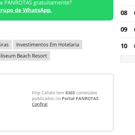
ta PANROTAS gratuitamente?
grupo de WhatsApp.
iras
Investimentos Em Hotelaria
liseum Beach Resort
Filip Calixto tem
8365
conteúdos
publicados no
Portal PANROTAS
.
Confira!