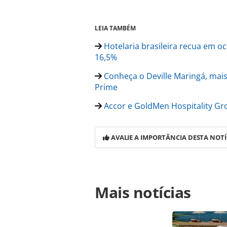
LEIA TAMBÉM
Hotelaria brasileira recua em o
16,5%
Conheça o Deville Maringá, mais
Prime
Accor e GoldMen Hospitality Gro
AVALIE A IMPORTÂNCIA DESTA NOTÍ
Para compartilhar esse conteúdo, por 
Mais notícias
https://www.panrotas.com.br/hotela
expansao-no-brasil-com-inauguracoe
ferramentas oferecidas na página. 
é protegido pela legislação brasilei