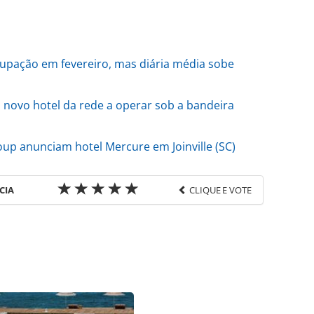
cupação em fevereiro, mas diária média sobe
 novo hotel da rede a operar sob a bandeira
up anunciam hotel Mercure em Joinville (SC)
CIA
CLIQUE E VOTE
favor utilize o link
ria/investimentos/2026/03/goldmen-acelera-
s-no-ceara-brasilia-e-manaus_227214.html ou as
Todo o conteúdo produzido pela PANROTAS Editora
ra sobre direito autoral. Não reproduza o conteúdo