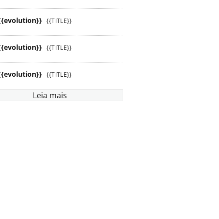
{{evolution}}
{{TITLE}}
{{evolution}}
{{TITLE}}
{{evolution}}
{{TITLE}}
Leia mais