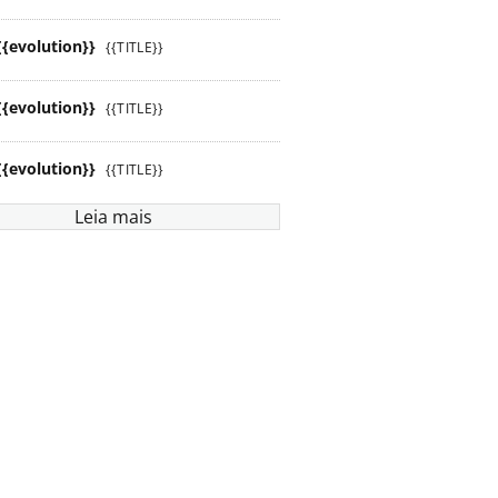
{{evolution}}
{{TITLE}}
{{evolution}}
{{TITLE}}
{{evolution}}
{{TITLE}}
Leia mais