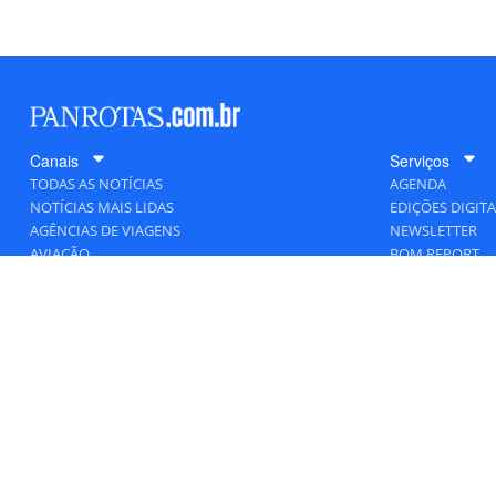
Canais
Serviços
TODAS AS NOTÍCIAS
AGENDA
NOTÍCIAS MAIS LIDAS
EDIÇÕES DIGITA
AGÊNCIAS DE VIAGENS
NEWSLETTER
AVIAÇÃO
BOM REPORT
BLOGOSFERA
DESTINOS
GENTE
HOTELARIA
MERCADO
PANCORP
PANROTAS+
VIAGENS DE LUXO
VÍDEOS