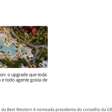
favor utilize o link
ria/mercado/2019/04/vp-da-best-western-e-
-gbta_164135.html ou as ferramentas oferecidas
do pela PANROTAS Editora é protegido pela
 autoral. Não reproduza o conteúdo sem autorização
nrotas.com.br).
ion: o upgrade que toda
a e todo agente gosta de
 da Best Western é nomeada presidente do conselho da G