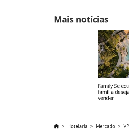
Para compartilhar esse conteúdo, por 
Mais notícias
https://www.panrotas.com.br/hotela
nomeada-presidente-do-conselho-da
na página. Todo o conteúdo produzi
legislação brasileira sobre direito
da PANROTAS Editora (copyright@pa
Family Select
família desej
vender
Hotelaria
Mercado
VP