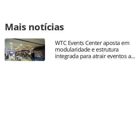
Para compartilhar esse conteúdo, por favor utilize o link
Mais notícias
https://www.panrotas.com.br/hotelaria/mercado/2020/09/a
amplia-contrato-para-gerir-marcas-radisson-no-
brasil_176453.html ou as ferramentas oferecidas na
WTC Events Center aposta em
página. Todo o conteúdo produzido pela PANROTAS
modularidade e estrutura
Editora é protegido pela legislação brasileira sobre direito
integrada para atrair eventos a
autoral. Não reproduza o conteúdo sem autorização da
SP
PANROTAS Editora (copyright@panrotas.com.br).