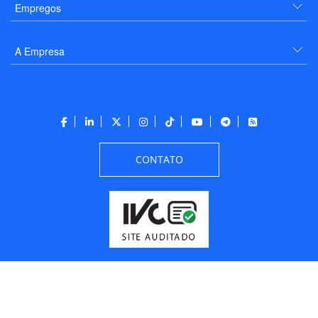
Empregos
A Empresa
CONTATO
Todos os direitos reservados a PANROTAS Editora - Ver.
Friday, August 7, 2026
6:09:15 PM -03:00:00 - Builder 2026.6.2.1
/ Layout
205df0c0b694a693290208d10d1a485b