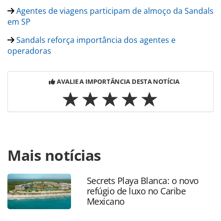
Agentes de viagens participam de almoço da Sandals
em SP
Sandals reforça importância dos agentes e
operadoras
AVALIE A IMPORTÂNCIA DESTA NOTÍCIA
Para compartilhar esse conteúdo, por favor utilize o link
Mais notícias
https://www.panrotas.com.br/hotelaria/mercado/2021/11/
explica-expansao-e-parceria-com-cruzeiros_185621.html
ou as ferramentas oferecidas na página. Todo o conteúdo
Secrets Playa Blanca: o novo
produzido pela PANROTAS Editora é protegido pela
refúgio de luxo no Caribe
legislação brasileira sobre direito autoral. Não reproduza o
Mexicano
conteúdo sem autorização da PANROTAS Editora
(copyright@panrotas.com.br).