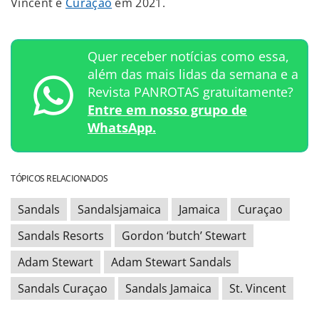
Vincent e
Curaçao
em 2021.
Quer receber notícias como essa,
além das mais lidas da semana e a
Revista PANROTAS gratuitamente?
Entre em nosso grupo de
WhatsApp.
TÓPICOS RELACIONADOS
Sandals
Sandalsjamaica
Jamaica
Curaçao
Sandals Resorts
Gordon ‘butch’ Stewart
Adam Stewart
Adam Stewart Sandals
Sandals Curaçao
Sandals Jamaica
St. Vincent