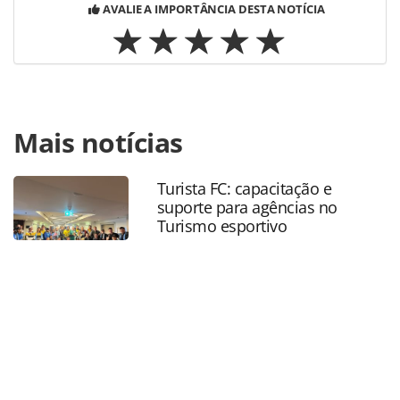
AVALIE A IMPORTÂNCIA DESTA NOTÍCIA
Para compartilhar esse conteúdo, por favor utilize o link
Mais notícias
https://www.panrotas.com.br/hotelaria/mercado/2022/06/
fala-sobre-posicionamento-do-grupo-no-forum-
panrotas_190192.html ou as ferramentas oferecidas na
Turista FC: capacitação e
página. Todo o conteúdo produzido pela PANROTAS
suporte para agências no
Editora é protegido pela legislação brasileira sobre direito
Turismo esportivo
autoral. Não reproduza o conteúdo sem autorização da
PANROTAS Editora (copyright@panrotas.com.br).