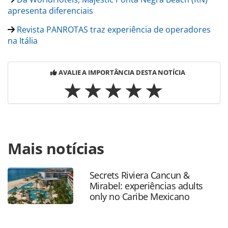
apresenta diferenciais
Revista PANROTAS traz experiência de operadores
na Itália
AVALIE A IMPORTÂNCIA DESTA NOTÍCIA
Para compartilhar esse conteúdo, por favor utilize o link
Mais notícias
https://www.panrotas.com.br/hotelaria/mercado/2023/03/
diem-boutique-spa-e-recanto-para-quem-busca-conforto-
e-luxo_195471.html ou as ferramentas oferecidas na
Secrets Riviera Cancun &
página. Todo o conteúdo produzido pela PANROTAS
Mirabel: experiências adults
Editora é protegido pela legislação brasileira sobre direito
only no Caribe Mexicano
autoral. Não reproduza o conteúdo sem autorização da
PANROTAS Editora (copyright@panrotas.com.br).