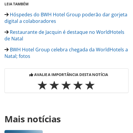
LEIA TAMBÉM
Hóspedes do BWH Hotel Group poderão dar gorjeta
digital a colaboradores
Restaurante de Jacquin é destaque no WorldHotels
de Natal
BWH Hotel Group celebra chegada da WorldHotels a
Natal; fotos
AVALIE A IMPORTÂNCIA DESTA NOTÍCIA
Para compartilhar esse conteúdo, por favor utilize o link
Mais notícias
https://www.panrotas.com.br/hotelaria/mercado/2022/12/
worldhotels-majestic-ponta-negra-beach-rn-apresenta-
diferenciais_193791.html ou as ferramentas oferecidas na