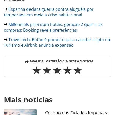
LEIA TAMBÉM
Espanha declara guerra contra aluguéis por
temporada em meio a crise habitacional
Millennials priorizam hotéis, geração Z quer ir às
compras: Booking revela preferências
Travel tech: Butão é primeiro país a aceitar cripto no
Turismo e Airbnb anuncia expansão
AVALIE A IMPORTÂNCIA DESTA NOTÍCIA
Para compartilhar esse conteúdo, por favor utilize o link
Mais notícias
https://www.panrotas.com.br/hotelaria/mercado/2025/05/
do-codigo-civil-pode-permitir-que-condominios-proibam-
aluguel-via-airbnb_217861.html ou as ferramentas
Outono das Cidades Imperiais: