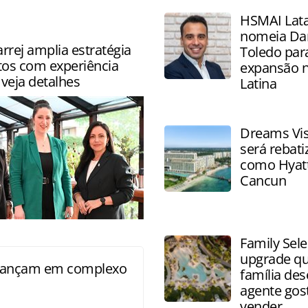
HSMAI Lat
nomeia Dan
arrej amplia estratégia
Toledo par
tos com experiência
expansão 
 veja detalhes
Latina
Dreams Vi
será rebat
como Hyatt
Cancun
amplia oferta para eventos
Family Sele
ar gastronomia, wellness e
upgrade qu
lusivos
avançam em complexo
família des
agente gos
vender