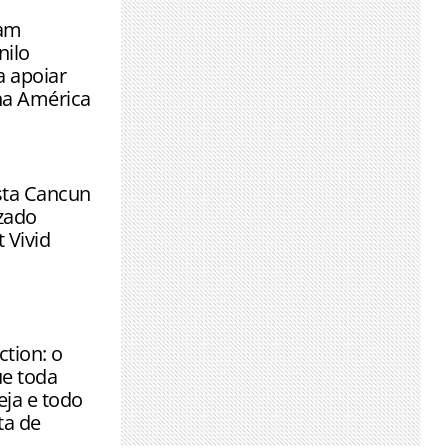
am
ilo
a apoiar
na América
sta Cancun
izado
 Vivid
ction: o
e toda
eja e todo
ta de