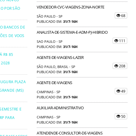
VENDEDOR-CVC-VIAGENS-ZONA-NORTE
ÃO POR SÃO
68
SÃO PAULO - SP
PUBLICADO EM:
31/7-16H
TO BANCOS DE
ANALISTA-DE-SISTEMA-E-ADM-PJ-HIBRIDO
ÕES DE VOOS
111
SAO PAULO - SP
PUBLICADO EM:
31/7-16H
Á R$ 85
AGENTE-DE-VIAGENS-LAZER
 2028
208
SÃO PAULO, BRASIL - SP
PUBLICADO EM:
31/7-16H
AUGURA PLAZA
AGENTE-DE-VIAGENS
GRANDE (MS)
49
CAMPINAS - SP
PUBLICADO EM:
31/7-16H
AUXILIAR-ADMINISTRATIVO
 SEMESTRE E
50
CAMPINAS - SP
RP PARA
PUBLICADO EM:
31/7-16H
ATENDENDE-CONSULTOR-DE-VIAGENS