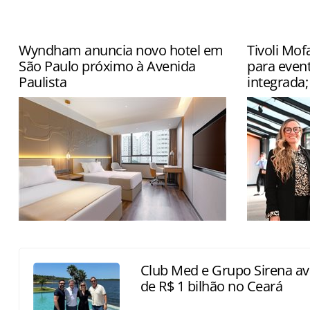
Wyndham anuncia novo hotel em
Tivoli Mof
São Paulo próximo à Avenida
para even
Paulista
integrada;
Empreendimento na região central da
Estratégia 
cidade conta com estrutura para
ao incorpor
eventos e fitness center
espaços exc
Club Med e Grupo Sirena 
de R$ 1 bilhão no Ceará