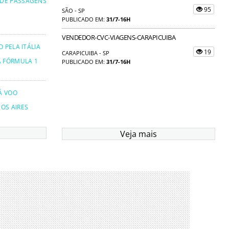
 DE PASSAGENS
95
SÃO - SP
PUBLICADO EM:
31/7-16H
VENDEDOR-CVC-VIAGENS-CARAPICUIBA
 PELA ITÁLIA
19
CARAPICUIBA - SP
A FÓRMULA 1
PUBLICADO EM:
31/7-16H
Á VOO
OS AIRES
Veja mais