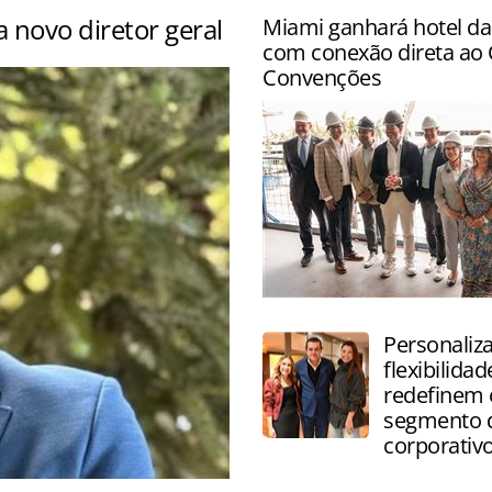
novo diretor geral
Miami ganhará hotel da
com conexão direta ao 
ia de crescimento da rede
Convenções
Empreendimento, previsto p
do ano que vem, terá 800 q
Personaliz
duas piscinas
flexibilidad
redefinem 
segmento 
corporativ