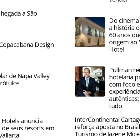
 chegada a São
Do cinema 
a história 
60 anos qu
origem ao 
l Copacabana Design
Hotel
Pullman re
plar de Napa Valley
hotelaria 
rótulos
com foco 
experiênci
autênticas;
tudo
InterContinental Carta
 Hotels anuncia
reforça aposta no Brasil
 de seus resorts em
Turismo de lazer e Mice
allarta