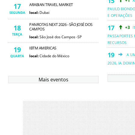
+1
A
17
ARABIAN TRAVEL MARKET
PAULO BIOND
local:
Dubai
SEGUNDA
E OPERAÇÕES
PANROTAS NEXT 2026 - SÃO JOSÉ DOS
18
+3
I
CAMPOS
TERÇA
PASSAPORTES 
local:
São José dos Campos -SP
RECURSOS
19
IBTM AMERICAS
A U
local:
Cidade do México
QUARTA
2026, IA DOMI
Mais eventos