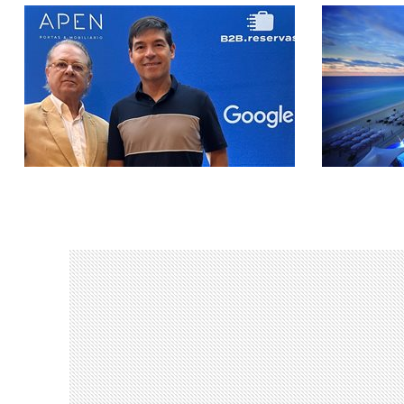
Extensão do acordo amplia as
Propriedad
oportunidades de relacionamento
infraestrutu
entre as redes associadas
comuns e c