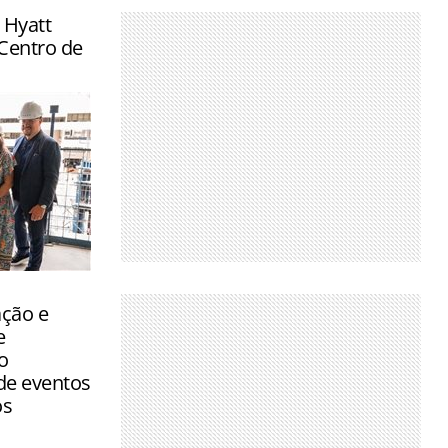
 Hyatt
Centro de
ara final
uartos e
ação e
e
o
de eventos
os