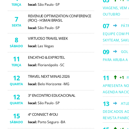
local:
São Paulo -SP
TERÇA
VIAGENS, VEM 
OUTUBRO
REVENUE OPTIMIZATION CONFERENCE
7
(ROC) - HSMAI BRASIL
SEXTA
PÁT
local:
São Paulo -SP
EQUIPE COM PR
8
VIRTUOSO TRAVEL WEEK
SKYTEAM, SAKU
local:
Las Vegas
SÁBADO
GOL
11
ENCATHO & EXPROTEL
PARA ARUBA A
local:
Florianópolis -SC
TERÇA
12
TRAVEL NEXT MINAS 2026
+1
F
local:
Belo Horizonte -MG
QUARTA
APRESENTA NO
AGENDA NACI
12
3º ENCONTRO EDUCACIONAL
local:
São Paulo -SP
QUARTA
ATL
DEDICADOS AO
15
4ª CONNECT 4YOU
REVISTA PANR
local:
Porto Seguro -BA
SÁBADO