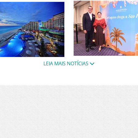
Hotel promove destino em 
es modernizarão a
LEIA MAIS NOTÍCIAS
destaca potencial do merc
ra, incluindo quartos, áreas
brasileiro para Cartagena
omodidades