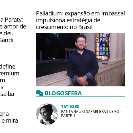
Palladium: expansão em Imbassaí
a Paraty:
impulsiona estratégia de
de amor de
crescimento no Brasil
e deu
Sandi
define
premium
em
as
VP comercial destaca chegada do
BLOGOSFERA
 saiba
Family Selection no País e busca de
experiências premium pelos brasileiros
TATI ISLER
PANTANAL: O SAFÁRI BRASILEIRO –
gena
PARTE 1
 e mira