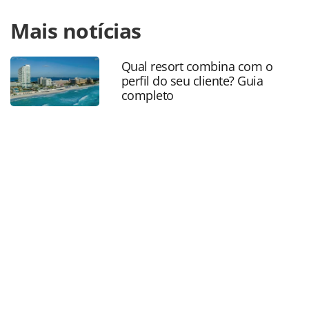
Para compartilhar esse conteúdo, por favor utilize o link
Mais notícias
https://www.panrotas.com.br/mercado/agencias-de-
viagens/2019/09/flytour-viagens-premiara-agentes-com-
viagem-para-orlando_167329.html ou as ferramentas
Qual resort combina com o
oferecidas na página. Todo o conteúdo produzido pela
perfil do seu cliente? Guia
PANROTAS Editora é protegido pela legislação brasileira
completo
sobre direito autoral. Não reproduza o conteúdo sem
autorização da PANROTAS Editora
(copyright@panrotas.com.br).