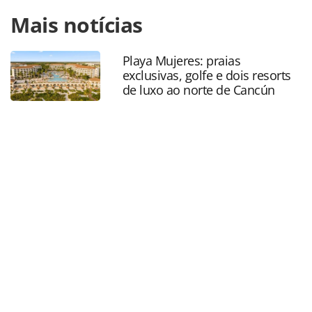
Para compartilhar esse conteúdo, por favor utilize o link
Mais notícias
https://www.panrotas.com.br/mercado/cartoes-de-
assistencia/2021/12/assist-card-adiciona-recursos-ao-
aplicativo-em-busca-de-agilidade_186183.html ou as
Playa Mujeres: praias
ferramentas oferecidas na página. Todo o conteúdo
exclusivas, golfe e dois resorts
produzido pela PANROTAS Editora é protegido pela
de luxo ao norte de Cancún
legislação brasileira sobre direito autoral. Não reproduza o
conteúdo sem autorização da PANROTAS Editora
(copyright@panrotas.com.br).