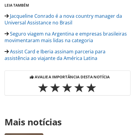
LEIA TAMBÉM
Jacqueline Conrado é a nova country manager da
Universal Assistance no Brasil
Seguro viagem na Argentina e empresas brasileiras
movimentaram mais lidas na categoria
Assist Card e Iberia assinam parceria para
assistência ao viajante da América Latina
AVALIE A IMPORTÂNCIA DESTA NOTÍCIA
Para compartilhar esse conteúdo, por favor utilize o link
Mais notícias
https://www.panrotas.com.br/mercado/cartoes-de-
assistencia/2026/02/assist-card-cresce-55-em-janeiro-e-
bate-recorde-de-vendas-no-brasil_225642.html ou as