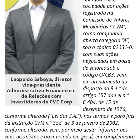
sociedade por ações
registrada na
Comissão de Valores
Mobiliários (“CVM”)
como companhia
aberta categoria “A”,
sob o código 02331-0,
com suas ações
negociadas em bolsa
de valores sob o
código CVCB3, vem,
Leopoldo Saboya, diretor
em atendimento ao
vice-presidente
disposto no § 4.º do
Administrativo Financeiro e
artigo 157 da Lei n.º
de Relações com
Investidores da CVC Corp
6.404, de 15 de
dezembro de 1976,
conforme alterada (“Lei das S.A.”), nos termos e para fins
da Instrução CVM n.º 358, de 3 de janeiro de 2002,
conforme alterada, vem, por meio desta, informar aos
seus acionistas e ao mercado em geral, em complemento