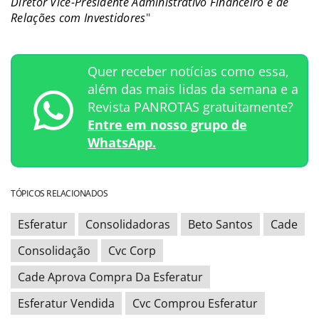
Diretor Vice-Presidente Administrativo Financeiro e de
Relações com Investidores
"
Quer receber notícias como essa,
além das mais lidas da semana e a
Revista PANROTAS gratuitamente?
Entre em nosso grupo de
WhatsApp.
TÓPICOS RELACIONADOS
Esferatur
Consolidadoras
Beto Santos
Cade
Consolidação
Cvc Corp
Cade Aprova Compra Da Esferatur
Esferatur Vendida
Cvc Comprou Esferatur