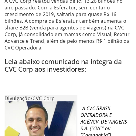
A CVC Corp relatou vendas de R$ 13,26 bilhões no
ano passado. Com a Esferatur, sem contar o
crescimento de 2019, saltaria para quase R$ 16
bilhões. A compra da Esferatur também aumenta o
share B2B (venda para agentes de viagens) na CVC
Corp, já consolidado em marcas como Visual, Rextur
Advance e Trend, além de pelo menos R$ 1 bilhão da
CVC Operadora.
Leia abaixo comunicado na íntegra da
CVC Corp aos investidores:
Divulgação/CVC Corp
"
A CVC BRASIL
OPERADORA E
AGÊNCIA DE VIAGENS
S.A. (“CVC” ou
“Companhia”),