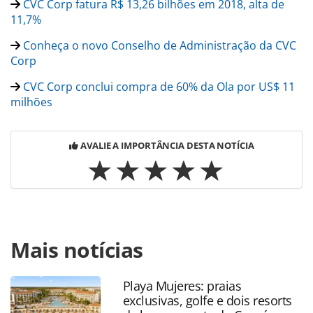
CVC Corp fatura R$ 13,26 bilhões em 2018, alta de
11,7%
Conheça o novo Conselho de Administração da CVC
Corp
CVC Corp conclui compra de 60% da Ola por US$ 11
milhões
AVALIE A IMPORTÂNCIA DESTA NOTÍCIA
Para compartilhar esse conteúdo, por favor utilize o link
Mais notícias
https://www.panrotas.com.br/mercado/consolidadoras/20
aprova-compra-da-esferatur-pela-cvc-corp_162040.html ou
as ferramentas oferecidas na página. Todo o conteúdo
Playa Mujeres: praias
produzido pela PANROTAS Editora é protegido pela
exclusivas, golfe e dois resorts
legislação brasileira sobre direito autoral. Não reproduza o