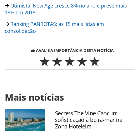
Otimista, New Age cresce 8% no ano e prevê mais
15% em 2019
Ranking PANROTAS: as 15 mais lidas em
consolidação
AVALIE A IMPORTÂNCIA DESTA NOTÍCIA
Para compartilhar esse conteúdo, por favor utilize o link
Mais notícias
https://www.panrotas.com.br/mercado/distribuicao/2019/0
corp-fatura-r-1326-bilhoes-em-2018-alta-de-
117_161388.html ou as ferramentas oferecidas na página.
Secrets The Vine Cancun:
Todo o conteúdo produzido pela PANROTAS Editora é
sofisticação à beira-mar na
protegido pela legislação brasileira sobre direito autoral.
Zona Hoteleira
Não reproduza o conteúdo sem autorização da PANROTAS
Editora (copyright@panrotas.com.br).