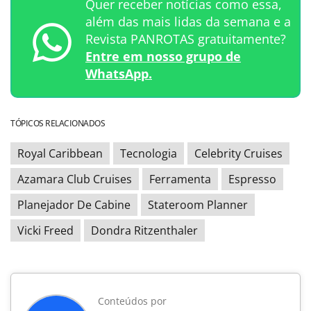
Quer receber notícias como essa,
além das mais lidas da semana e a
Revista PANROTAS gratuitamente?
Entre em nosso grupo de
WhatsApp.
TÓPICOS RELACIONADOS
Royal Caribbean
Tecnologia
Celebrity Cruises
Azamara Club Cruises
Ferramenta
Espresso
Planejador De Cabine
Stateroom Planner
Vicki Freed
Dondra Ritzenthaler
Conteúdos por