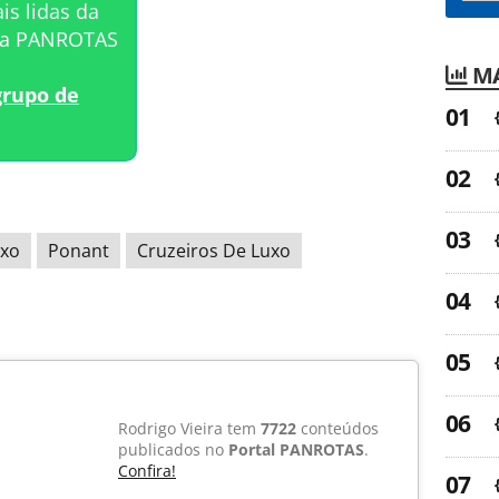
is lidas da
sta PANROTAS
MA
grupo de
uxo
Ponant
Cruzeiros De Luxo
Rodrigo Vieira tem
7722
conteúdos
publicados no
Portal PANROTAS
.
Confira!