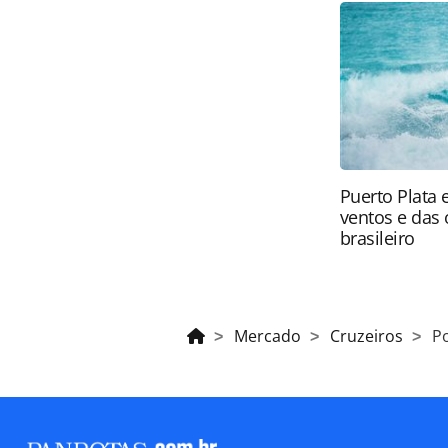
produzido pela PANROTAS Editora é pr
autoral. Não reproduza o conteúdo
(copyright@panrotas.com.br).
Puerto Plata 
ventos e das 
brasileiro
Mercado
Cruzeiros
P