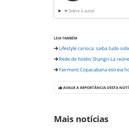
Sobre o autor
LEIA TAMBÉM
Lifestyle carioca: saiba tudo s
Rede de hotéis Shangri-La reúne 
Fairmont Copacabana estreia hoj
AVALIE A IMPORTÂNCIA DESTA NOTÍ
Para compartilhar esse conteúdo, por 
Mais notícias
https://www.panrotas.com.br/merca
gauguin-cruises_166636.html ou as 