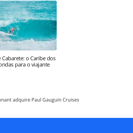
otegido pela legislação brasileira sobre direito
 sem autorização da PANROTAS Editora
e Cabarete: o Caribe dos
ondas para o viajante
onant adquire Paul Gauguin Cruises