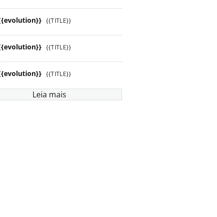
{{evolution}}
{{TITLE}}
{{evolution}}
{{TITLE}}
{{evolution}}
{{TITLE}}
Leia mais