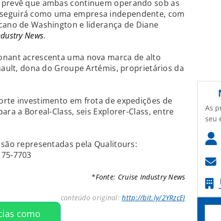
o prevê que ambas continuem operando sob as
 seguirá como uma empresa independente, com
icano de Washington e liderança de Diane
ndustry News
.
onant acrescenta uma nova marca de alto
inault, dona do Groupe Artémis, proprietários da
orte investimento em frota de expedições de
As p
ara a Boreal-Class, seis Explorer-Class, entre
seu 
 são representadas pela Qualitours:
175-7703
*Fonte: Cruise Industry News
conteúdo original:
http://bit.ly/2YRzcEJ
ícias como