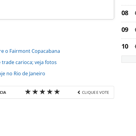
obre o Fairmont Copacabana
trade carioca; veja fotos
e no Rio de Janeiro
CIA
CLIQUE E VOTE
favor utilize o link
do/cruzeiros/2019/08/ponant-adquire-paul-
ferramentas oferecidas na página. Todo o conteúdo