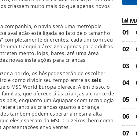
ros criassem muito mais do que apenas novos
MA
a companhia, o navio será uma metrópole
sa avaliação está ligada ao fato de o tamanho
s
” completamente diferentes, cada um com seu
sde uma tranquila área zen apenas para adultos
retenimento, lojas, bares, até uma área
dez novas instalações para crianças.
azer a bordo, os hóspedes terão de escolher
eiro e como dividir seu tempo entre as
seis
ue o MSC World Europa oferece. Além disso, o
famílias, que oferecerá às crianças a chance de
 os pais, enquanto um Aquapark com tecnologia
treterá tanto as crianças quanto a criança
spedes também podem esperar a mesma alta
s que eles esperam da MSC Cruzeiros, bem como
a apresentações envolventes.