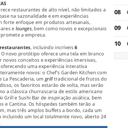
CAS
ce restaurantes de alto nível, não limitados a
 base na sazonalidade e em experiências
m forte enfoque em produtos artesanais,
bares e
lounges
, bem como novos e excepcionais
, promete a empresa.
 restaurantes
, incluindo incríveis
6
. O novo protótipo oferece uma tela em branco
 novos conceitos e experiências imersivas,
 oferecendo uma experiência interativa
nteiramente novos: o Chef’s Garden Kitchen com
e La Pescaderia, um
grill
tradicional de frutos do
isso, os favoritos estarão de volta, mas serão
mo a clássica churrascaria de estilo americano
i Grill e Sushi Bar de inspiração asiática, bem
os e Cantina. Os hóspedes também terão a
m, mas três amplos buffets a bordo, cada um
 incluindo um local totalmente novo, aberto 24
.