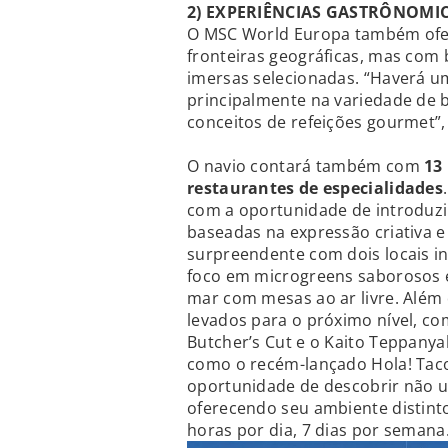
2) EXPERIÊNCIAS GASTRÔNOMI
O MSC World Europa também ofere
fronteiras geográficas, mas com
imersas selecionadas. “Haverá u
principalmente na variedade de 
conceitos de refeições gourmet”
O navio contará também com
13
restaurantes de especialidades
com a oportunidade de introduzir
baseadas na expressão criativa e
surpreendente com dois locais i
foco em microgreens saborosos 
mar com mesas ao ar livre. Além d
levados para o próximo nível, co
Butcher’s Cut e o Kaito Teppanyak
como o recém-lançado Hola! Tac
oportunidade de descobrir não u
oferecendo seu ambiente distinto
horas por dia, 7 dias por semana