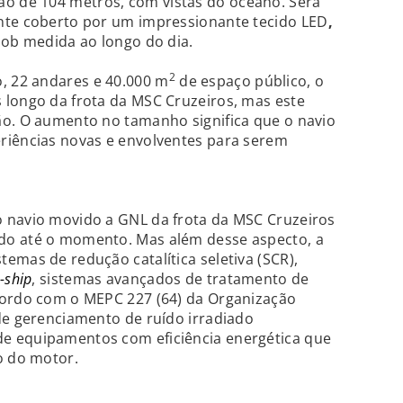
 de 104 metros, com vistas do oceano. Será
nte coberto por um impressionante tecido LED
,
sob medida ao longo do dia.
2
 22 andares e 40.000 m
de espaço público, o
 longo da frota da MSC Cruzeiros, mas este
ão. O aumento no tamanho significa que o navio
riências novas e envolventes para serem
 navio movido a GNL da frota da MSC Cruzeiros
do até o momento. Mas além desse aspecto, a
emas de redução catalítica seletiva (SCR),
-ship
, sistemas avançados de tratamento de
cordo com o MEPC 227 (64) da Organização
de gerenciamento de ruído irradiado
e equipamentos com eficiência energética que
o do motor.