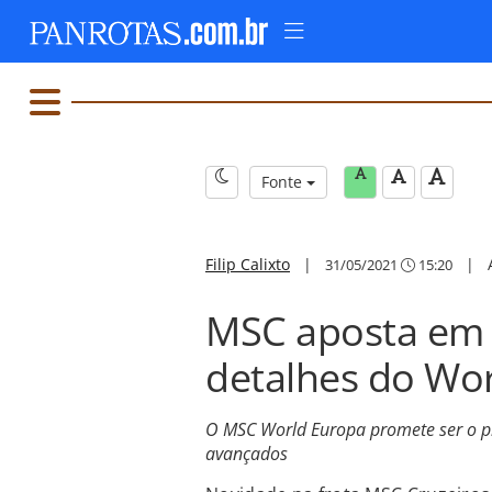
Fonte
Filip Calixto
|
|
31/05/2021
15:20
MSC aposta em 
detalhes do Wo
O MSC World Europa promete ser o p
avançados