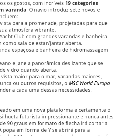
os os gostos, com incríveis
19 categorias
om varanda
. O navio introduz sete novos e
incluem:
 vista para a promenade, projetadas para que
ua atmosfera vibrante.
 Yacht Club com grandes varandas e banheira
 como sala de estar/jantar aberta.
aranda espaçosa e banheira de hidromassagem
ceano e janela panorâmica deslizante que se
de vidro quando aberta.
ista maior para o mar, varandas maiores,
unca ou outros requisitos, o
MSC World Europa
ender a cada uma dessas necessidades.
aseado em uma nova plataforma e certamente o
silhueta futurista impressionante e nunca antes
e 90 graus em formato de flecha irá cortar a
 A popa em forma de Y se abrirá para a