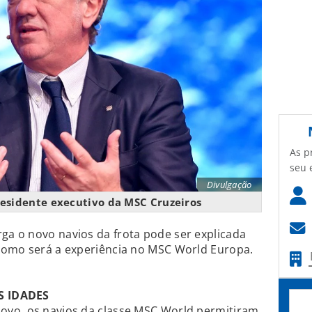
As p
seu 
Divulgação
residente executivo da MSC Cruzeiros
a o novo navios da frota pode ser explicada
como será a experiência no MSC World Europa.
S IDADES
ovo, os navios da classe MSC World permitiram