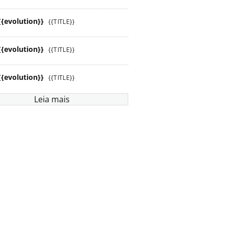
{{evolution}}
{{TITLE}}
{{evolution}}
{{TITLE}}
{{evolution}}
{{TITLE}}
Leia mais