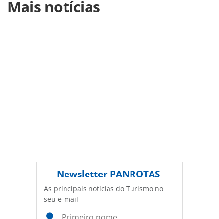
Mais notícias
https://www.panrotas.com.br/mercado/cruzeiros/2021/09/
anuncia-estreia-do-wonder-of-the-seas-em-2022-nos-
eua_184368.html ou as ferramentas oferecidas na página.
Todo o conteúdo produzido pela PANROTAS Editora é
protegido pela legislação brasileira sobre direito autoral.
Não reproduza o conteúdo sem autorização da PANROTAS
Editora (copyright@panrotas.com.br).
Newsletter
PANROTAS
As principais notícias do Turismo no
seu e-mail