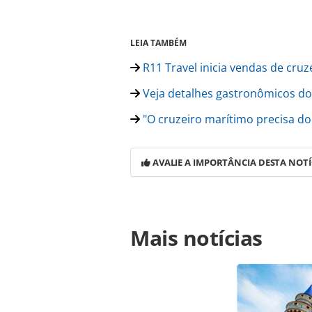
LEIA TAMBÉM
R11 Travel inicia vendas de cru
Veja detalhes gastronômicos do 
"O cruzeiro marítimo precisa do
AVALIE A IMPORTÂNCIA DESTA NOTÍ
Para compartilhar esse conteúdo, por 
Mais notícias
https://www.panrotas.com.br/merca
setimo-navio-da-classe-oasis_203135
Todo o conteúdo produzido pela PAN
brasileira sobre direito autoral. N
PANROTAS Editora (copyright@panro