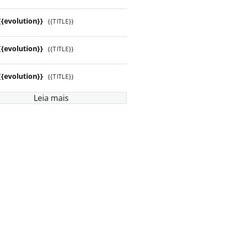
{{evolution}}
{{TITLE}}
{{evolution}}
{{TITLE}}
{{evolution}}
{{TITLE}}
Leia mais