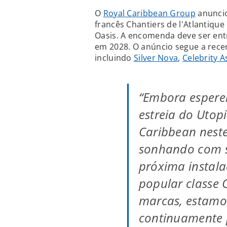
O
Royal Caribbean Group
anuncio
francês Chantiers de l'Atlantiqu
Oasis. A encomenda deve ser entr
em 2028. O anúncio segue a recen
incluindo
Silver Nova
,
Celebrity A
“Embora espere
estreia do Utop
Caribbean neste
sonhando com s
próxima instal
popular classe 
marcas, estamo
continuamente 