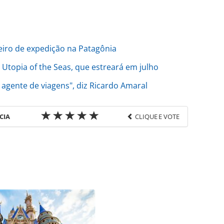
zeiro de expedição na Patagônia
Utopia of the Seas, que estreará em julho
 agente de viagens", diz Ricardo Amaral
CIA
CLIQUE E VOTE
favor utilize o link
do/cruzeiros/2024/02/royal-caribbean-encomenda-
.html ou as ferramentas oferecidas na página.
ROTAS Editora é protegido pela legislação
ão reproduza o conteúdo sem autorização da
tas.com.br).