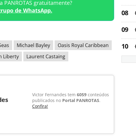
ta PANROTAS gratuitamente?
grupo de WhatsApp.
Seas
Michael Bayley
Oasis Royal Caribbean
n Liberty
Laurent Castaing
Victor Fernandes tem
6059
conteúdos
des
publicados no
Portal PANROTAS
.
Confira!