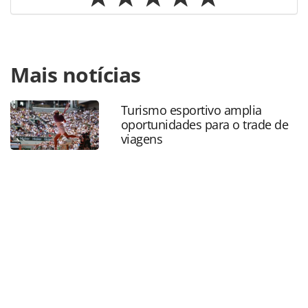
Para compartilhar esse conteúdo, por favor utilize o link
Mais notícias
https://www.panrotas.com.br/mercado/cruzeiros/2024/03
celebra-670-mil-hospedes-no-brasil-e-lanca-temporada-24-
25_204334.html ou as ferramentas oferecidas na página.
Turismo esportivo amplia
Todo o conteúdo produzido pela PANROTAS Editora é
oportunidades para o trade de
protegido pela legislação brasileira sobre direito autoral.
viagens
Não reproduza o conteúdo sem autorização da PANROTAS
Editora (copyright@panrotas.com.br).