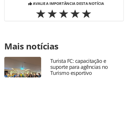
AVALIE A IMPORTÂNCIA DESTA NOTÍCIA
Para compartilhar esse conteúdo, por favor utilize o link
Mais notícias
https://www.panrotas.com.br/mercado/cruzeiros/2025/04/r
de-janeiro-recebe-mais-de-320-mil-cruzeiristas-na-
temporada-2024-2025_216751.html ou as ferramentas
Turista FC: capacitação e
oferecidas na página. Todo o conteúdo produzido pela
suporte para agências no
PANROTAS Editora é protegido pela legislação brasileira
Turismo esportivo
sobre direito autoral. Não reproduza o conteúdo sem
autorização da PANROTAS Editora
(copyright@panrotas.com.br).