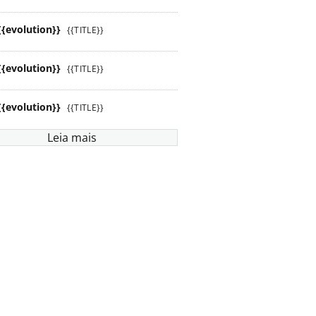
{{evolution}}
{{TITLE}}
{{evolution}}
{{TITLE}}
{{evolution}}
{{TITLE}}
Leia mais