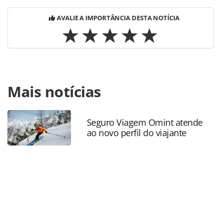
AVALIE A IMPORTÂNCIA DESTA NOTÍCIA
Para compartilhar esse conteúdo, por favor utilize o link
Mais notícias
https://www.panrotas.com.br/mercado/cruzeiros/2026/05/
msc-atinge-meta-de-reducao-de-carbono-em-2025-e-
avanca-na-transicao-energetica_229028.html ou as
ferramentas oferecidas na página. Todo o conteúdo
Seguro Viagem Omint atende
ao novo perfil do viajante
produzido pela PANROTAS Editora é protegido pela
legislação brasileira sobre direito autoral. Não reproduza o
conteúdo sem autorização da PANROTAS Editora
(copyright@panrotas.com.br).