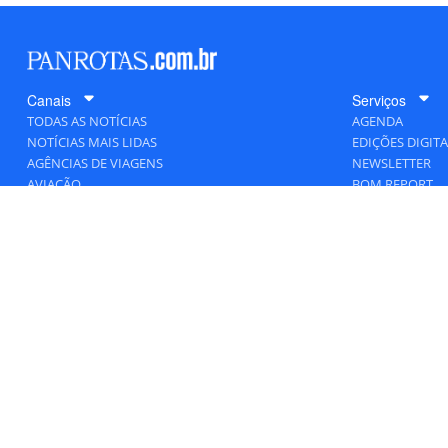
Canais
Serviços
TODAS AS NOTÍCIAS
AGENDA
NOTÍCIAS MAIS LIDAS
EDIÇÕES DIGITA
AGÊNCIAS DE VIAGENS
NEWSLETTER
AVIAÇÃO
BOM REPORT
BLOGOSFERA
DESTINOS
GENTE
HOTELARIA
MERCADO
PANCORP
PANROTAS+
VIAGENS DE LUXO
VÍDEOS
Todos os direitos reservados a PANRO