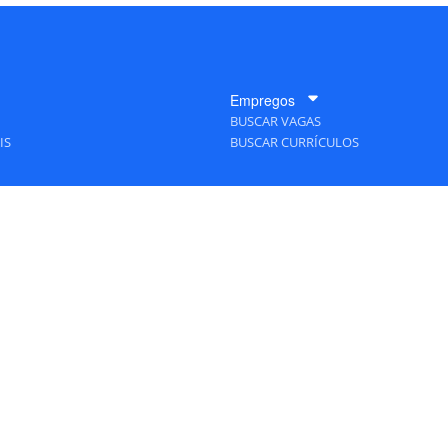
Empregos
BUSCAR VAGAS
IS
BUSCAR CURRÍCULOS
A Empresa
QUEM SOMOS
PUBLICIDADE
POLÍTICAS DE PRIVACIDADE
MAPA DO SITE
TAS Editora - Ver.
Friday, August 7, 2026 6:34:07 PM -03:00:00 - Builder 2026.6.2.1
/ Layou