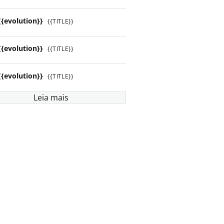
{{evolution}}
{{TITLE}}
{{evolution}}
{{TITLE}}
{{evolution}}
{{TITLE}}
Leia mais