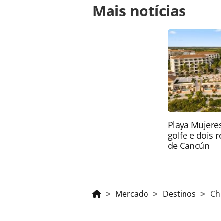
Mais notícias
https://www.panrotas.com.br/merca
100-mil-evacuados-na-china_156805.
o conteúdo produzido pela PANROTAS 
sobre direito autoral. Não reprod
Editora (copyright@panrotas.com.br
Playa Mujeres
golfe e dois 
de Cancún
Mercado
Destinos
Ch