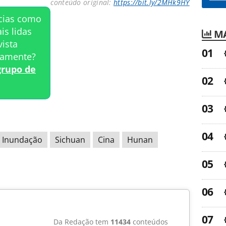
conteúdo original:
https://bit.ly/2MHk9HY
ícias como
is lidas
MA
ista
tamente?
grupo de
Inundação
Sichuan
Cina
Hunan
Da Redação tem
11434
conteúdos