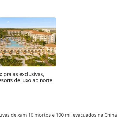
do/destinos/2018/07/chuvas-deixam-16-mortos-e-
html ou as ferramentas oferecidas na página. Todo
Editora é protegido pela legislação brasileira
uza o conteúdo sem autorização da PANROTAS
).
: praias exclusivas,
resorts de luxo ao norte
uvas deixam 16 mortos e 100 mil evacuados na China