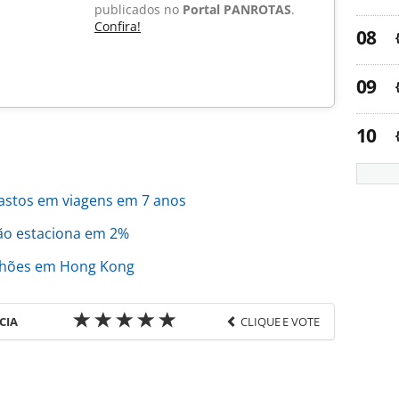
publicados no
Portal PANROTAS
.
Confira!
stos em viagens em 7 anos
ão estaciona em 2%
ilhões em Hong Kong
CIA
CLIQUE E VOTE
favor utilize o link