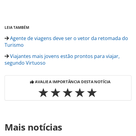
LEIA TAMBÉM
Agente de viagens deve ser o vetor da retomada do
Turismo
Viajantes mais jovens estão prontos para viajar,
segundo Virtuoso
AVALIE A IMPORTÂNCIA DESTA NOTÍCIA
Para compartilhar esse conteúdo, por favor utilize o link
Mais notícias
https://www.panrotas.com.br/mercado/destinos/2020/08/il
grande-em-angra-dos-reis-reabre-nesta-sexta-