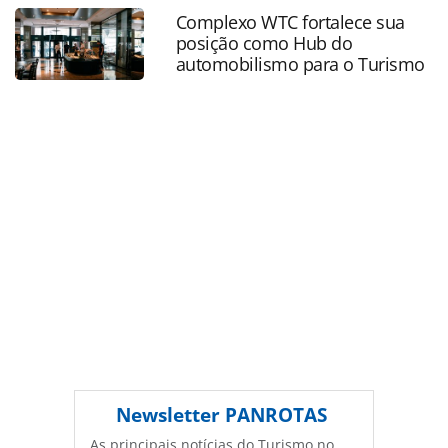
feira_175813.html ou as ferramentas oferecidas na página.
Complexo WTC fortalece sua
Todo o conteúdo produzido pela PANROTAS Editora é
posição como Hub do
protegido pela legislação brasileira sobre direito autoral.
automobilismo para o Turismo
Não reproduza o conteúdo sem autorização da PANROTAS
Editora (copyright@panrotas.com.br).
Newsletter
PANROTAS
As principais notícias do Turismo no