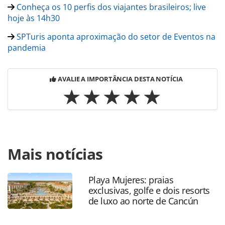
Conheça os 10 perfis dos viajantes brasileiros; live
hoje às 14h30
SPTuris aponta aproximação do setor de Eventos na
pandemia
AVALIE A IMPORTÂNCIA DESTA NOTÍCIA
Para compartilhar esse conteúdo, por favor utilize o link
Mais notícias
https://www.panrotas.com.br/mercado/destinos/2020/10/tu
brasileiros-ja-podem-entrar-na-ilha-de-saint-
martin_177475.html ou as ferramentas oferecidas na
Playa Mujeres: praias
página. Todo o conteúdo produzido pela PANROTAS
exclusivas, golfe e dois resorts
Editora é protegido pela legislação brasileira sobre direito
de luxo ao norte de Cancún
autoral. Não reproduza o conteúdo sem autorização da
PANROTAS Editora (copyright@panrotas.com.br).