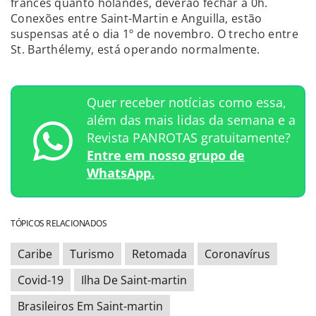
francês quanto holandês, deverão fechar à 0h.
Conexões entre Saint-Martin e Anguilla, estão
suspensas até o dia 1º de novembro. O trecho entre
St. Barthélemy, está operando normalmente.
Quer receber notícias como essa,
além das mais lidas da semana e a
Revista PANROTAS gratuitamente?
Entre em nosso grupo de
WhatsApp.
TÓPICOS RELACIONADOS
Caribe
Turismo
Retomada
Coronavírus
Covid-19
Ilha De Saint-martin
Brasileiros Em Saint-martin