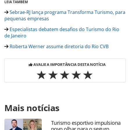
LEIA TAMBÉM
Sebrae-RJ lança programa Transforma Turismo, para
pequenas empresas
Especialistas debatem desafios do Turismo do Rio
de Janeiro
Roberta Werner assume diretoria do Rio CVB
AVALIE A IMPORTÂNCIA DESTA NOTÍCIA
Para compartilhar esse conteúdo, por favor utilize o link
Mais notícias
https://www.panrotas.com.br/mercado/destinos/2020/11/e
do-rio-prorroga-medidas-restritivas-ate-dia-20-deste-
mes_177826.html ou as ferramentas oferecidas na página.
Turismo esportivo impulsiona
Todo o conteúdo produzido pela PANROTAS Editora é
novo olhar para o seguro