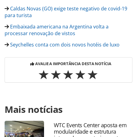
Caldas Novas (GO) exige teste negativo de covid-19
para turista
Embaixada americana na Argentina volta a
processar renovação de vistos
Seychelles conta com dois novos hotéis de luxo
AVALIE A IMPORTÂNCIA DESTA NOTÍCIA
Para compartilhar esse conteúdo, por favor utilize o link
Mais notícias
https://www.panrotas.com.br/mercado/destinos/2021/03/s
reabre-fronteiras-para-turistas-do-mundo-
todo_180050.html ou as ferramentas oferecidas na página.
WTC Events Center aposta em
Todo o conteúdo produzido pela PANROTAS Editora é
modularidade e estrutura
protegido pela legislação brasileira sobre direito autoral.