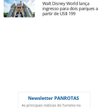
ou as ferramentas oferecidas na página. Todo o conteúdo
Walt Disney World lança
produzido pela PANROTAS Editora é protegido pela
ingresso para dois parques a
legislação brasileira sobre direito autoral. Não reproduza o
partir de US$ 199
conteúdo sem autorização da PANROTAS Editora
(copyright@panrotas.com.br).
Newsletter
PANROTAS
As principais notícias do Turismo no