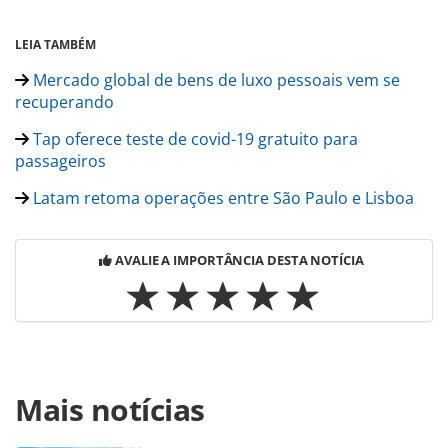
LEIA TAMBÉM
Mercado global de bens de luxo pessoais vem se
recuperando
Tap oferece teste de covid-19 gratuito para
passageiros
Latam retoma operações entre São Paulo e Lisboa
AVALIE A IMPORTÂNCIA DESTA NOTÍCIA
Para compartilhar esse conteúdo, por favor utilize o link
Mais notícias
https://www.panrotas.com.br/mercado/destinos/2021/05/
dmc-promove-portugal-de-luxo-aos-viajantes_181734.html