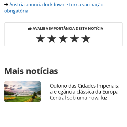
Áustria anuncia lockdown e torna vacinação
obrigatória
AVALIE A IMPORTÂNCIA DESTA NOTÍCIA
Para compartilhar esse conteúdo, por favor utilize o link
Mais notícias
https://www.panrotas.com.br/mercado/destinos/2022/01/
kong-disneyland-fechara-pela-4-ordf-vez-em-decorrencia-
da-covid-19_186679.html ou as ferramentas oferecidas na
Outono das Cidades Imperiais:
página. Todo o conteúdo produzido pela PANROTAS
a elegância clássica da Europa
Editora é protegido pela legislação brasileira sobre direito
Central sob uma nova luz
autoral. Não reproduza o conteúdo sem autorização da
PANROTAS Editora (copyright@panrotas.com.br).