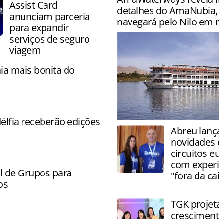
Assist Card
detalhes do AmaNubia,
anunciam parceria
navegará pelo Nilo em
para expandir
serviços de seguro
viagem
aia mais bonita do
élfia receberão edições
Navio tem capacidade para
Abreu lanç
hóspedes e realizará o rote
novidades
of Egypt & the Nile
circuitos 
com experi
l de Grupos para
"fora da ca
os
TGK projet
cresciment