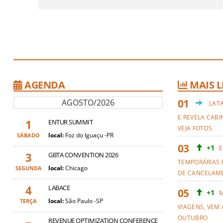
AGENDA
MAIS L
AGOSTO/2026
LAT
E REVELA CABI
1
ENTUR SUMMIT
VEJA FOTOS
local:
Foz do Iguaçu -PR
SÁBADO
+1
E
3
GBTA CONVENTION 2026
TEMPORÁRIAS 
local:
Chicago
SEGUNDA
DE CANCELAM
4
LABACE
+1
M
local:
São Paulo -SP
TERÇA
VIAGENS, VEM 
OUTUBRO
REVENUE OPTIMIZATION CONFERENCE