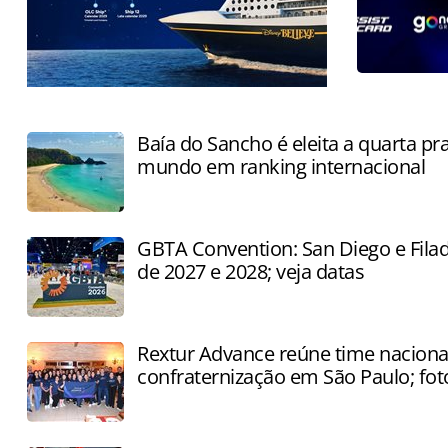
Companhia pretende entregar todos
os 13 navios até o final de 2030
Baía do Sancho é eleita a quarta pr
mundo em ranking internacional
GBTA Convention: San Diego e Filad
de 2027 e 2028; veja datas
Rextur Advance reúne time naciona
confraternização em São Paulo; fot