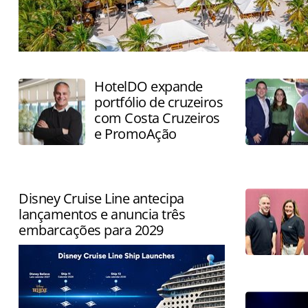
Nova área estreia em novembro e será escala dos cruz
da República Dominicana
HotelDO expande
portfólio de cruzeiros
com Costa Cruzeiros
e PromoAção
Disney Cruise Line antecipa
lançamentos e anuncia três
embarcações para 2029