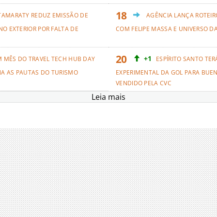
TAMARATY REDUZ EMISSÃO DE
AGÊNCIA LANÇA ROTEIRO
NO EXTERIOR POR FALTA DE
COM FELIPE MASSA E UNIVERSO D
+1
M MÊS DO TRAVEL TECH HUB DAY
ESPÍRITO SANTO TER
NA AS PAUTAS DO TURISMO
EXPERIMENTAL DA GOL PARA BUEN
VENDIDO PELA CVC
Leia mais