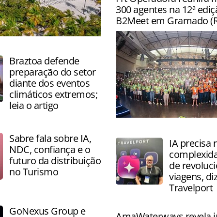
principais cidades de orig
300 agentes na 12ª ediç
Paulo, Brasília e Recife
B2Meet em Gramado (R
eiros da companhia saindo
Braztoa defende
preparação do setor
diante dos eventos
climáticos extremos;
leia o artigo
Encontro reúne agentes de
para quatro dias de capacit
Sabre fala sobre IA,
IA precisa 
negócios e experiências na
NDC, confiança e o
complexida
futuro da distribuição
de revoluc
no Turismo
viagens, di
Travelport
GoNexus Group e
AmaWaterways revela 