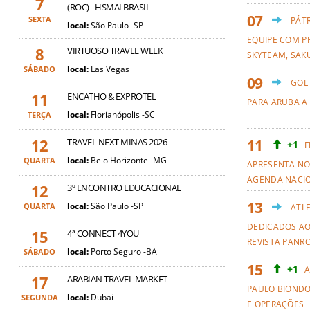
7
(ROC) - HSMAI BRASIL
SEXTA
PÁT
local:
São Paulo -SP
EQUIPE COM PR
8
VIRTUOSO TRAVEL WEEK
SKYTEAM, SAKU
local:
Las Vegas
SÁBADO
GOL
11
ENCATHO & EXPROTEL
PARA ARUBA A
local:
Florianópolis -SC
TERÇA
12
TRAVEL NEXT MINAS 2026
+1
F
local:
Belo Horizonte -MG
QUARTA
APRESENTA NO
AGENDA NACI
12
3º ENCONTRO EDUCACIONAL
local:
São Paulo -SP
QUARTA
ATL
DEDICADOS AO
15
4ª CONNECT 4YOU
REVISTA PANR
local:
Porto Seguro -BA
SÁBADO
+1
A
17
ARABIAN TRAVEL MARKET
PAULO BIOND
local:
Dubai
SEGUNDA
E OPERAÇÕES