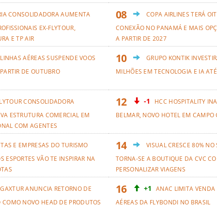
RIA CONSOLIDADORA AUMENTA
COPA AIRLINES TERÁ OI
OFISSIONAIS EX-FLYTOUR,
CONEXÃO NO PANAMÁ E MAIS OPÇ
RA E TP AIR
A PARTIR DE 2027
 LINHAS AÉREAS SUSPENDE VOOS
GRUPO KONTIK INVESTIR
 PARTIR DE OUTUBRO
MILHÕES EM TECNOLOGIA E IA ATÉ
-1
LYTOUR CONSOLIDADORA
HCC HOSPITALITY IN
VA ESTRUTURA COMERCIAL EM
BELMAR, NOVO HOTEL EM CAMPO 
ONAL COM AGENTES
ETAS E EMPRESAS DO TURISMO
VISUAL CRESCE 80% NO
S ESPORTES VÃO TE INSPIRAR NA
TORNA-SE A BOUTIQUE DA CVC CO
OTAS
PERSONALIZAR VIAGENS
+1
GAXTUR ANUNCIA RETORNO DE
ANAC LIMITA VENDA
O COMO NOVO HEAD DE PRODUTOS
AÉREAS DA FLYBONDI NO BRASIL