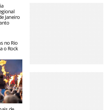
ia
egional
de Janeiro
Santo
s no Rio
a o Rock
que as
mais de