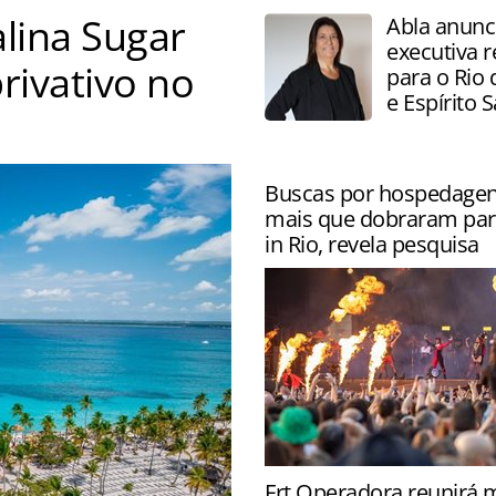
lina Sugar
Abla anunc
executiva r
rivativo no
para o Rio 
e Espírito 
Buscas por hospedagen
mais que dobraram par
in Rio, revela pesquisa
Pesquisa do Kayak aponta 
Frt Operadora reunirá 