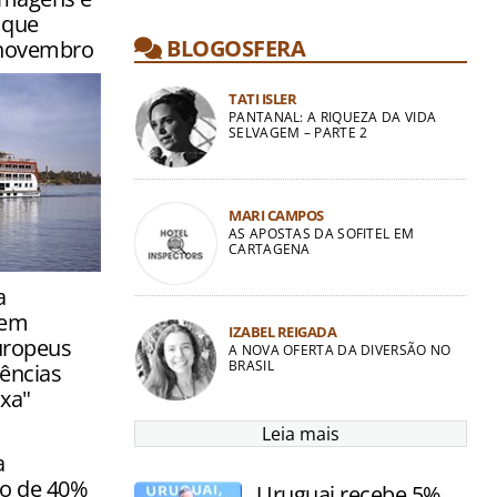
 que
BLOGOSFERA
 novembro
TATI ISLER
PANTANAL: A RIQUEZA DA VIDA
SELVAGEM – PARTE 2
MARI CAMPOS
AS APOSTAS DA SOFITEL EM
CARTAGENA
 76
a
iro Secrets
 em
IZABEL REIGADA
europeus
A NOVA OFERTA DA DIVERSÃO NO
BRASIL
ências
ixa"
Leia mais
a
o de 40%
Uruguai recebe 5%