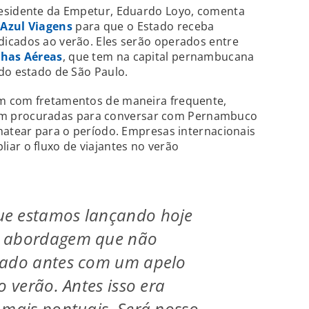
residente da Empetur, Eduardo Loyo, comenta
a
Azul Viagens
para que o Estado receba
icados ao verão. Eles serão operados entre
nhas Aéreas
, que tem na capital pernambucana
do estado de São Paulo.
m com fretamentos de maneira frequente,
am procuradas para conversar com Pernambuco
hatear para o período. Empresas internacionais
ar o fluxo de viajantes no verão
e estamos lançando hoje
a abordagem que não
zado antes com um apelo
o verão. Antes isso era
 mais pontuais. Será nosso