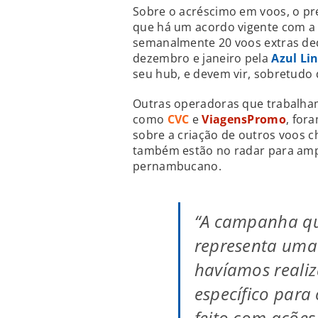
Sobre o acréscimo em voos, o p
que há um acordo vigente com 
semanalmente 20 voos extras ded
dezembro e janeiro pela
Azul Li
seu hub, e devem vir, sobretudo 
Outras operadoras que trabalha
como
CVC
e
ViagensPromo
, for
sobre a criação de outros voos c
também estão no radar para ampli
pernambucano.
“A campanha qu
representa um
havíamos reali
específico para 
feito com ações