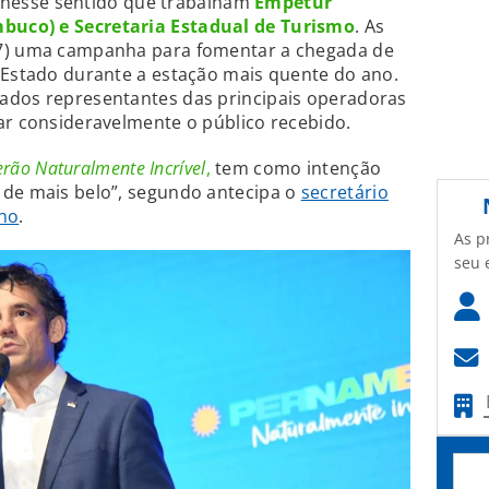
 nesse sentido que trabalham
Empetur
buco) e Secretaria Estadual de Turismo
. As
17) uma campanha para fomentar a chegada de
 Estado durante a estação mais quente do ano.
ados representantes das principais operadoras
ar consideravelmente o público recebido.
rão Naturalmente Incrível
,
tem como intenção
 de mais belo”, segundo antecipa o
secretário
lho
.
As p
seu 