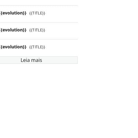
{{evolution}}
{{TITLE}}
{{evolution}}
{{TITLE}}
{{evolution}}
{{TITLE}}
Leia mais