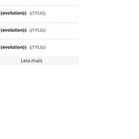
{{evolution}}
{{TITLE}}
{{evolution}}
{{TITLE}}
{{evolution}}
{{TITLE}}
Leia mais