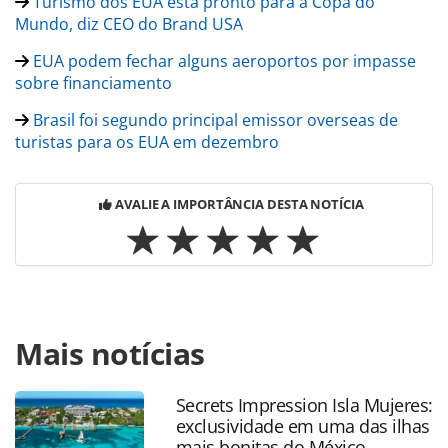
Turismo dos EUA está pronto para a Copa do
Mundo, diz CEO do Brand USA
EUA podem fechar alguns aeroportos por impasse
sobre financiamento
Brasil foi segundo principal emissor overseas de
turistas para os EUA em dezembro
AVALIE A IMPORTÂNCIA DESTA NOTÍCIA
Para compartilhar esse conteúdo, por favor utilize o link
Mais notícias
https://www.panrotas.com.br/mercado/destinos/2026/03/
ampliam-exigencia-de-caucao-de-us-15-mil-para-visto-a-50-
paises_226829.html ou as ferramentas oferecidas na
Secrets Impression Isla Mujeres:
página. Todo o conteúdo produzido pela PANROTAS
exclusividade em uma das ilhas
Editora é protegido pela legislação brasileira sobre direito
mais bonitas do México