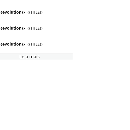
{{evolution}}
{{TITLE}}
{{evolution}}
{{TITLE}}
{{evolution}}
{{TITLE}}
Leia mais