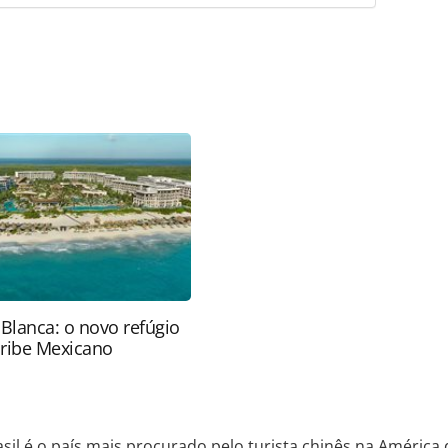
favor utilize o link
o/destinos/2026/06/brasil-e-o-pais-mais-
erica-do-sul-diz-pesquisa_229121.html ou as
Todo o conteúdo produzido pela PANROTAS Editora
ra sobre direito autoral. Não reproduza o conteúdo
ra (copyright@panrotas.com.br).
 Blanca: o novo refúgio
aribe Mexicano
asil é o país mais procurado pelo turista chinês na América 