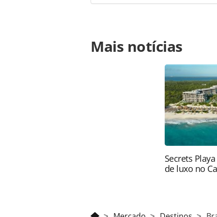
Para compartilhar esse conteúdo, por 
Mais notícias
https://www.panrotas.com.br/mercad
procurado-pelo-turista-chines-na-am
ferramentas oferecidas na página. 
é protegido pela legislação brasilei
sem autorização da PANROTAS Edito
Secrets Playa
de luxo no C
Mercado
Destinos
Br