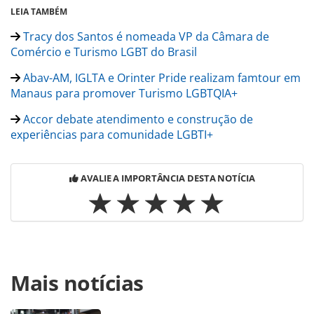
LEIA TAMBÉM
Tracy dos Santos é nomeada VP da Câmara de
Comércio e Turismo LGBT do Brasil
Abav-AM, IGLTA e Orinter Pride realizam famtour em
Manaus para promover Turismo LGBTQIA+
Accor debate atendimento e construção de
experiências para comunidade LGBTI+
AVALIE A IMPORTÂNCIA DESTA NOTÍCIA
Para compartilhar esse conteúdo, por favor utilize o link
Mais notícias
https://www.panrotas.com.br/mercado/diversidade/2025/0
do-orgulho-lgbt-de-sao-paulo-divulga-tema-e-principais-
atracoes-confira_218157.html ou as ferramentas