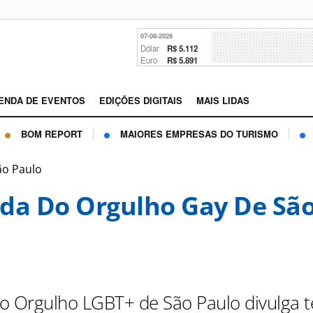
07-08-2026
Dólar
R$ 5.112
Euro
R$ 5.891
ENDA DE EVENTOS
EDIÇÕES DIGITAIS
MAIS LIDAS
BOM REPORT
MAIORES EMPRESAS DO TURISMO
ão Paulo
da Do Orgulho Gay De Sã
o Orgulho LGBT+ de São Paulo divulga 