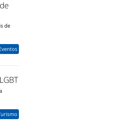
 de
is de
Eventos
 LGBT
a
Turismo