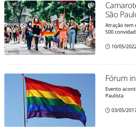
Camarote
São Paul
Atração tem 
500 convida
10/05/202
Fórum in
Evento aconte
Paulista
03/05/201