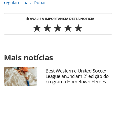
regulares para Dubai
AVALIE A IMPORTÂNCIA DESTA NOTÍCIA
Para compartilhar esse conteúdo, por favor utilize o link
Mais notícias
https://www.panrotas.com.br/mercado/economia-e-
politica/2020/07/mtur-entrega-443-obras-do-setor-no-
primeiro-semestre_175007.html ou as ferramentas
Best Western e United Soccer
oferecidas na página. Todo o conteúdo produzido pela
League anunciam 2ª edição do
PANROTAS Editora é protegido pela legislação brasileira
programa Hometown Heroes
sobre direito autoral. Não reproduza o conteúdo sem
autorização da PANROTAS Editora
(copyright@panrotas.com.br).