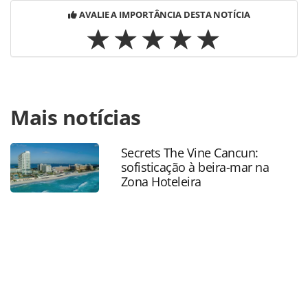
AVALIE A IMPORTÂNCIA DESTA NOTÍCIA
Para compartilhar esse conteúdo, por favor utilize o link
Mais notícias
https://www.panrotas.com.br/mercado/economia-e-
politica/2020/09/confianca-do-empresario-bate-recorde-
de-crescimento-e-se-aproxima-do-ideal_176693.html ou as
Secrets The Vine Cancun:
ferramentas oferecidas na página. Todo o conteúdo
sofisticação à beira-mar na
produzido pela PANROTAS Editora é protegido pela
Zona Hoteleira
legislação brasileira sobre direito autoral. Não reproduza o
conteúdo sem autorização da PANROTAS Editora
(copyright@panrotas.com.br).