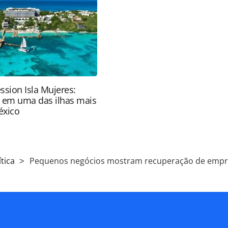
eito autoral. Não reproduza o conteúdo sem
copyright@panrotas.com.br).
ssion Isla Mujeres:
e em uma das ilhas mais
éxico
tica
Pequenos negócios mostram recuperação de emp