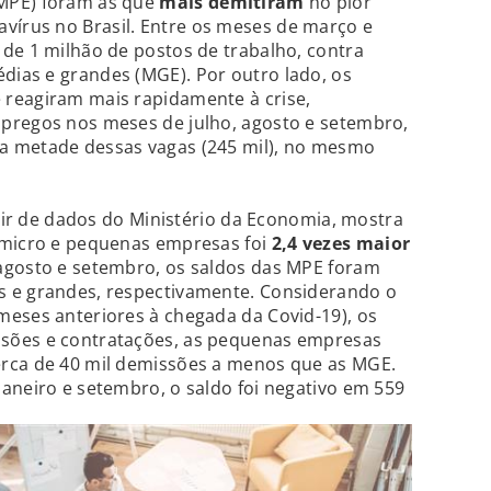
MPE) foram as que
mais demitiram
no pior
írus no Brasil. Entre os meses de março e
de 1 milhão de postos de trabalho, contra
ias e grandes (MGE). Por outro lado, os
reagiram mais rapidamente à crise,
pregos nos meses de julho, agosto e setembro,
a metade dessas vagas (245 mil), no mesmo
rtir de dados do Ministério da Economia, mostra
 micro e pequenas empresas foi
2,4 vezes maior
agosto e setembro, os saldos das MPE foram
s e grandes, respectivamente. Considerando o
meses anteriores à chegada da Covid-19), os
sões e contratações, as pequenas empresas
rca de 40 mil demissões a menos que as MGE.
aneiro e setembro, o saldo foi negativo em 559