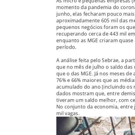
As micro e pequenas empresas (
momento da pandemia do coronav
junho, elas fecharam pouco mais 
aproximadamente 605 mil das méd
pequenos negócios foram os que 
recuperando cerca de 443 mil em
enquanto as MGE criaram quase 
período.
A análise feita pelo Sebrae, a pa
que no mês de julho o saldo das
que o das MGE. Já nos meses de 
76% e 66% maiores que as média
acumulado do ano (incluindo os 
dados mostram que, entre demis
tiveram um saldo melhor, com ce
No conjunto da economia, entre j
mil vagas.