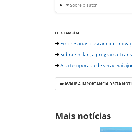
Sobre o autor
LEIA TAMBÉM
Empresárias buscam por inovaçã
Sebrae-RJ lança programa Tran
Alta temporada de verão vai aj
AVALIE A IMPORTÂNCIA DESTA NOTÍ
Para compartilhar esse conteúdo, por 
Mais notícias
https://www.panrotas.com.br/merca
negocios-mostram-recuperacao-de-
oferecidas na página. Todo o conte