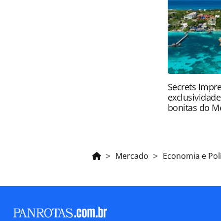
pela legislação brasileira sobre dir
autorização da PANROTAS Editora (
Secrets Impre
exclusividad
bonitas do M
Mercado
Economia e Polí