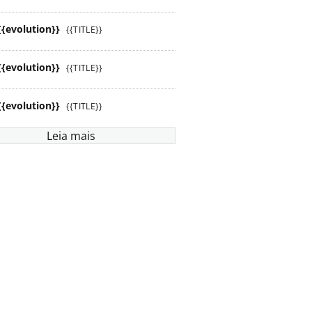
{{evolution}}
{{TITLE}}
{{evolution}}
{{TITLE}}
{{evolution}}
{{TITLE}}
Leia mais