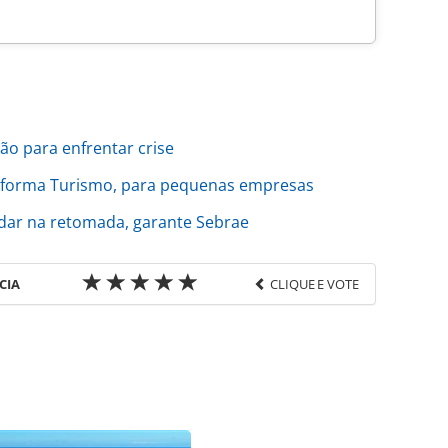
o para enfrentar crise
sforma Turismo, para pequenas empresas
udar na retomada, garante Sebrae
CIA
CLIQUE E VOTE
favor utilize o link
do/economia-e-politica/2020/11/pequenos-
emprego_177788.html ou as ferramentas
údo produzido pela PANROTAS Editora é protegido