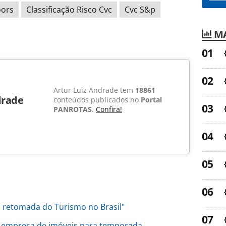
oors
Classificação Risco Cvc
Cvc S&p
MA
Artur Luiz Andrade tem
18861
drade
conteúdos publicados no
Portal
PANROTAS
.
Confira!
 retomada do Turismo no Brasil"
 empresa de imóveis para temporada