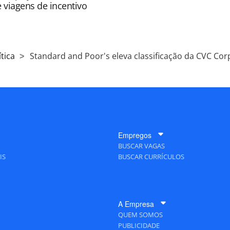
e viagens de incentivo
tica
Standard and Poor's eleva classificação da CVC Cor
Empregos
BUSCAR VAGAS
IS
BUSCAR CURRÍCULOS
A Empresa
QUEM SOMOS
PUBLICIDADE