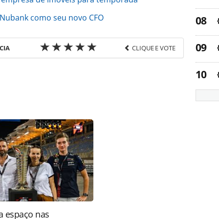
o Nubank como seu novo CFO
CIA
CLIQUE E VOTE
favor utilize o link
do/economia-e-politica/2021/08/standard-and-
rp_183721.html ou as ferramentas oferecidas na
pela PANROTAS Editora é protegido pela legislação
ão reproduza o conteúdo sem autorização da
tas.com.br).
a espaço nas