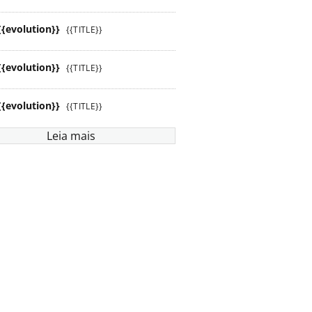
{{evolution}}
{{TITLE}}
{{evolution}}
{{TITLE}}
{{evolution}}
{{TITLE}}
Leia mais