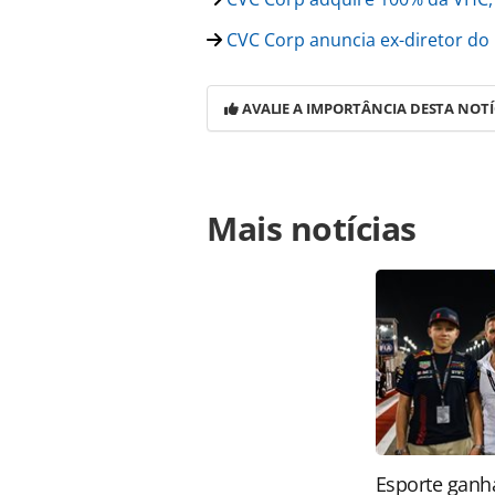
CVC Corp anuncia ex-diretor d
AVALIE A IMPORTÂNCIA DESTA NOTÍ
Para compartilhar esse conteúdo, por 
Mais notícias
https://www.panrotas.com.br/merca
poors-eleva-classificacao-da-cvc-co
página. Todo o conteúdo produzido 
brasileira sobre direito autoral. N
PANROTAS Editora (copyright@panro
Esporte ganh