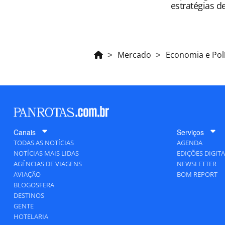
estratégias d
Mercado
Economia e Polí
Canais
Serviços
TODAS AS NOTÍCIAS
AGENDA
NOTÍCIAS MAIS LIDAS
EDIÇÕES DIGITA
AGÊNCIAS DE VIAGENS
NEWSLETTER
AVIAÇÃO
BOM REPORT
BLOGOSFERA
DESTINOS
GENTE
HOTELARIA