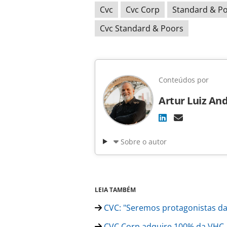
Cvc
Cvc Corp
Standard & P
Cvc Standard & Poors
Conteúdos por
Artur Luiz An
Sobre o autor
LEIA TAMBÉM
CVC: "Seremos protagonistas da
CVC Corp adquire 100% da VHC,