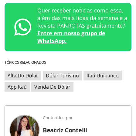
Quer receber notícias como essa,
além das mais lidas da semana e a
Revista PANROTAS gratuitamente?
Entre em nosso grupo de
WhatsApp.
TÓPICOS RELACIONADOS
Alta Do Dólar
Dólar Turismo
Itaú Unibanco
App Itaú
Venda De Dólar
Conteúdos por
Beatriz Contelli