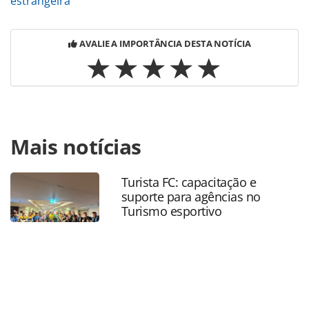
estrangeira
AVALIE A IMPORTÂNCIA DESTA NOTÍCIA
Para compartilhar esse conteúdo, por favor utilize o link
Mais notícias
https://www.panrotas.com.br/mercado/economia-e-
politica/2022/01/venda-de-dolar-no-banco-itau-quase-
dobra-em-dezembro_186818.html ou as ferramentas
Turista FC: capacitação e
oferecidas na página. Todo o conteúdo produzido pela
suporte para agências no
PANROTAS Editora é protegido pela legislação brasileira
Turismo esportivo
sobre direito autoral. Não reproduza o conteúdo sem
autorização da PANROTAS Editora
(copyright@panrotas.com.br).