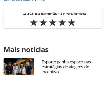
AVALIE A IMPORTÂNCIA DESTA NOTÍCIA
Para compartilhar esse conteúdo, por favor utilize o link
Mais notícias
https://www.panrotas.com.br/mercado/economia-e-
politica/2022/04/ausencia-no-summit-wttc-realca-
fragilidade-do-brasil-como-destino-global_188879.html ou
Esporte ganha espaço nas
as ferramentas oferecidas na página. Todo o conteúdo
estratégias de viagens de
produzido pela PANROTAS Editora é protegido pela
incentivo
legislação brasileira sobre direito autoral. Não reproduza o
conteúdo sem autorização da PANROTAS Editora
(copyright@panrotas.com.br).